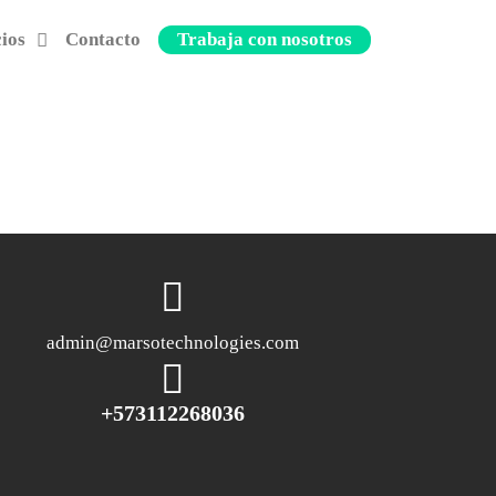
cios
Contacto
Trabaja con nosotros
admin@marsotechnologies.com
+573112268036